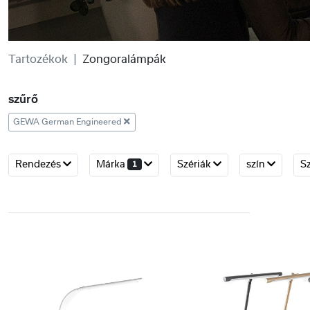
Tartozékok
Zongoralámpák
szűrő
GEWA German Engineered
Rendezés
Márka
Szériák
szín
S
1