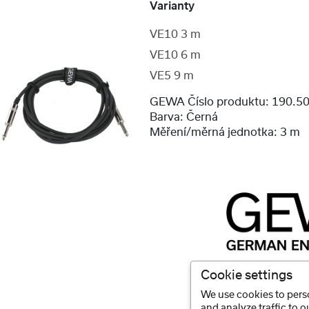
Varianty
VE10 3 m
VE10 6 m
VE5 9 m
GEWA Číslo produktu:
190.5
Barva:
Černá
Měření/měrná jednotka:
3 m
Cookie settings
We use cookies to perso
and analyze traffic to 