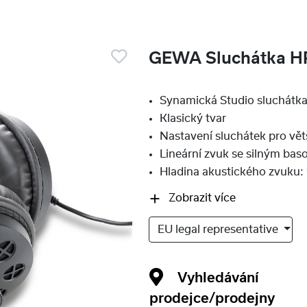
GEWA Sluchátka H
Synamická Studio sluchátk
Klasický tvar
Nastavení sluchátek pro vět
Lineární zvuk se silným ba
Hladina akustického zvuku
Zobrazit více
EU legal representative
Vyhledávání
prodejce/prodejny