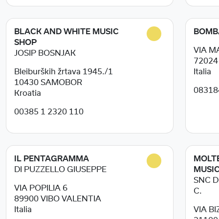
BLACK AND WHITE MUSIC
BOMB
SHOP
VIA M
JOSIP BOSNJAK
7202
Bleiburških žrtava 1945./1
Italia
10430
SAMOBOR
08318
Kroatia
00385 1 2320 110
IL PENTAGRAMMA
MOLTE
DI PUZZELLO GIUSEPPE
MUSIC
SNC D
VIA POPILIA 6
C.
89900
VIBO VALENTIA
Italia
VIA B