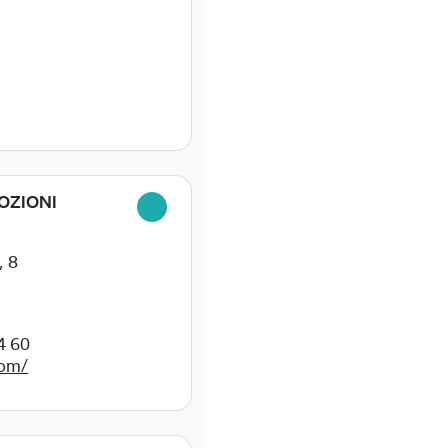
OZIONI
, 8
4 60
com/