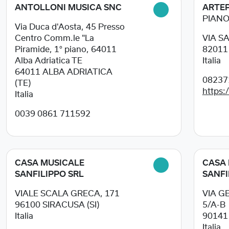
ANTOLLONI MUSICA SNC
ARTEP
PIANO
Via Duca d'Aosta, 45 Presso
Centro Comm.le "La
VIA S
Piramide, 1° piano, 64011
8201
Alba Adriatica TE
Italia
64011
ALBA ADRIATICA
08237
(TE)
https:
Italia
0039 0861 711592
CASA MUSICALE
CASA 
SANFILIPPO SRL
SANFI
VIALE SCALA GRECA, 171
VIA G
96100
SIRACUSA (SI)
5/A-B
Italia
9014
Italia