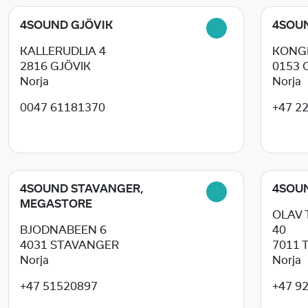
4SOUND GJÖVIK
4SOU
KALLERUDLIA 4
KONGE
2816
GJÖVIK
0153
Norja
Norja
0047 61181370
+47 2
4SOUND STAVANGER,
4SOU
MEGASTORE
OLAV
BJODNABEEN 6
40
4031
STAVANGER
7011
Norja
Norja
+47 51520897
+47 9