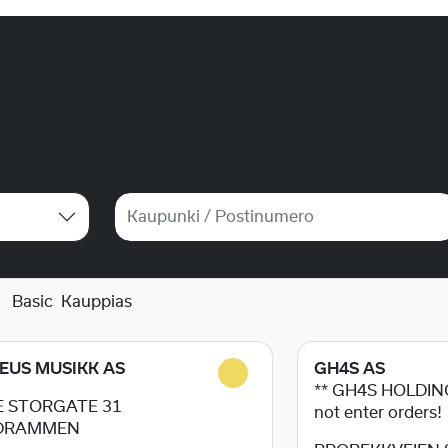
Basic
Kauppias
US MUSIKK AS
GH4S AS
** GH4S HOLDING
 STORGATE 31
not enter orders!
DRAMMEN