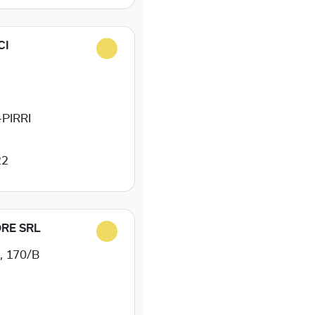
CI
-PIRRI
22
RE SRL
 170/B