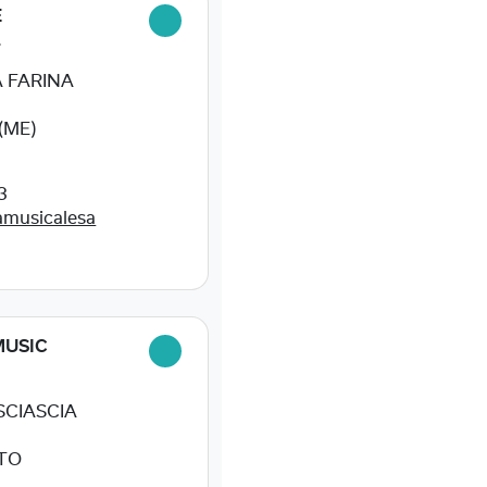
E
L
A FARINA
(ME)
3
amusicalesa
USIC
SCIASCIA
TO