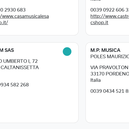
90 2930 683
0039 0922 606 
//www.casamusicalesa
http://www.cast
o.it/
cshop.it
M SAS
M.P. MUSICA
POLES MAURIZI
 UMBERTO I, 72
0
CALTANISSETTA
VIA PRAVOLTON
33170
PORDEN
Italia
0934 582 268
0039 0434 521 