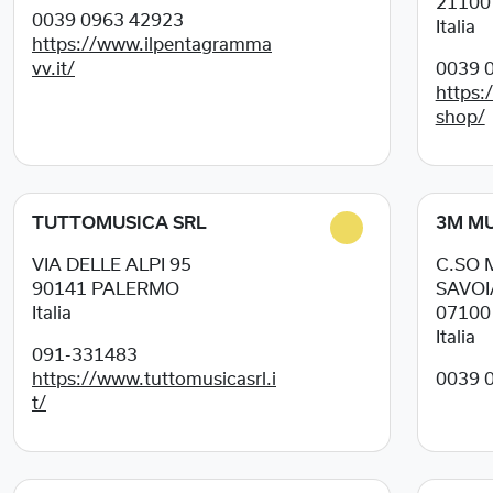
2110
0039 0963 42923
Italia
https://www.ilpentagramma
vv.it/
0039 
https:
shop/
TUTTOMUSICA SRL
3M MU
VIA DELLE ALPI 95
C.SO 
90141
PALERMO
SAVOI
Italia
0710
Italia
091-331483
https://www.tuttomusicasrl.i
0039 0
t/