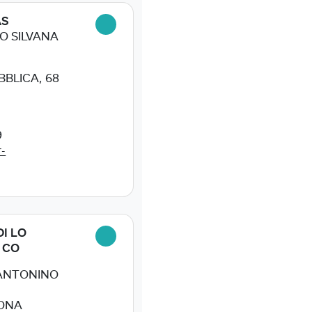
AS
O SILVANA
BBLICA, 68
9
-
DI LO
 CO
.ANTONINO
ONA