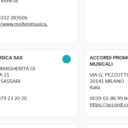
0
VARESE
0332 283506
//www.moltenimusica.
SICA SAS
ACCORDI PROM
MUSICALI
MARGHERITA DI
A 21
VIA G. PEZZOTTI
0
SASSARI
20141
MILANO
Italia
79 23 20 20
0039-02-86 99 8
https://accordi.