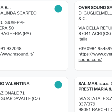
 E...
OVER SOUND S
SALINDA SCARFEO
DI GUGLIELMELL
& C.
NG. GIUSEPPE
ERA,50
VIA DELLA REPU
1
BAGHERIA (PA)
87041
ACRI (CS)
Italia
091 932048
+39 0984 95459
//www.msound.it/
https://www.over
sound.com/
NO VALENTINA
SAL.MAR. s.a.s. 
PRESTI MARIA &
AZIONALE 71
5
GUARDAVALLE (CZ)
.VIA STATALE S
337/379
98051
BARCELL