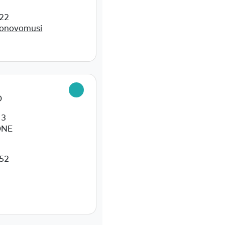
322
ronovomusi
O
 3
ONE
852