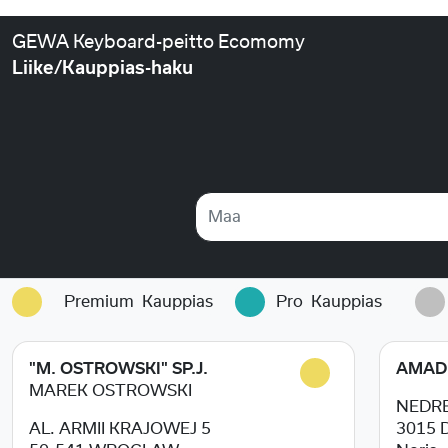
GEWA Keyboard-peitto Ecomomy
Liike/Kauppias-haku
Maa
Premium
Kauppias
Pro
Kauppias
"M. OSTROWSKI" SP.J.
AMADE
MAREK OSTROWSKI
NEDRE
AL. ARMII KRAJOWEJ 5
3015