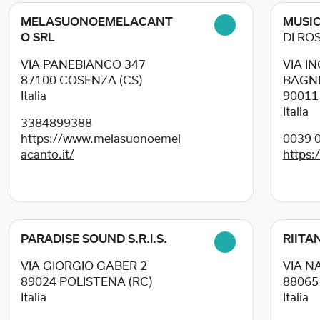
MELASUONOEMELACANT
MUSICA
O SRL
DI RO
VIA PANEBIANCO 347
VIA I
87100
COSENZA (CS)
BAGN
Italia
9001
Italia
3384899388
https://www.melasuonoemel
0039 
acanto.it/
https:
PARADISE SOUND S.R.l.S.
RIITA
VIA GIORGIO GABER 2
VIA N
89024
POLISTENA (RC)
8806
Italia
Italia