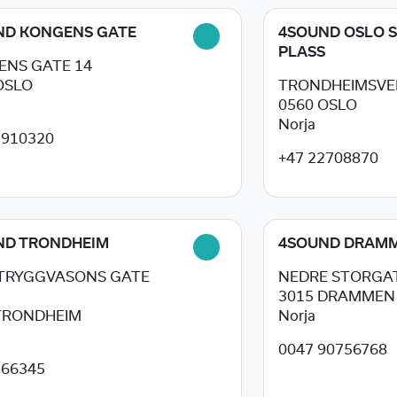
ND KONGENS GATE
4SOUND OSLO 
PLASS
NS GATE 14
OSLO
TRONDHEIMSVEI
0560
OSLO
Norja
2910320
+47 22708870
ND TRONDHEIM
4SOUND DRAM
 TRYGGVASONS GATE
NEDRE STORGAT
3015
DRAMMEN
TRONDHEIM
Norja
0047 90756768
266345