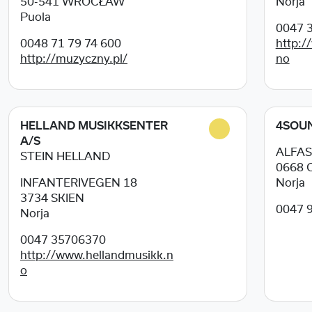
50-541
WROCŁAW
Norja
Puola
0047 3
0048 71 79 74 600
http:
http://muzyczny.pl/
no
HELLAND MUSIKKSENTER
4SOU
A/S
ALFAS
STEIN HELLAND
0668
INFANTERIVEGEN 18
Norja
3734
SKIEN
0047 9
Norja
0047 35706370
http://www.hellandmusikk.n
o