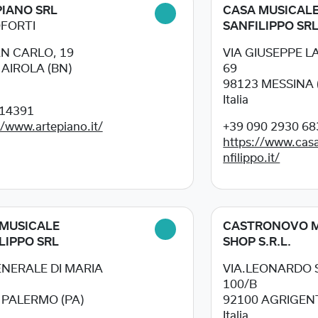
IANO SRL
CASA MUSICAL
FORTI
SANFILIPPO SR
AN CARLO, 19
VIA GIUSEPPE L
1
AIROLA (BN)
69
98123
MESSINA 
Italia
14391
//www.artepiano.it/
+39 090 2930 68
https://www.cas
nfilippo.it/
MUSICALE
CASTRONOVO M
LIPPO SRL
SHOP S.R.L.
ENERALE DI MARIA
VIA.LEONARDO 
100/B
1
PALERMO (PA)
92100
AGRIGEN
Italia