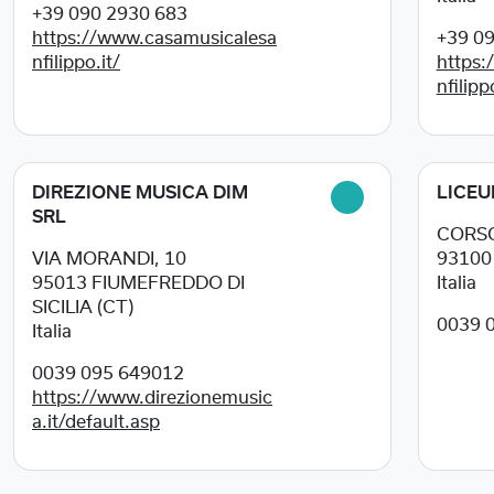
+39 090 2930 683
https://www.casamusicalesa
+39 0
nfilippo.it/
https:
nfilipp
DIREZIONE MUSICA DIM
LICEU
SRL
CORSO
VIA MORANDI, 10
9310
95013
FIUMEFREDDO DI
Italia
SICILIA (CT)
0039 
Italia
0039 095 649012
https://www.direzionemusic
a.it/default.asp