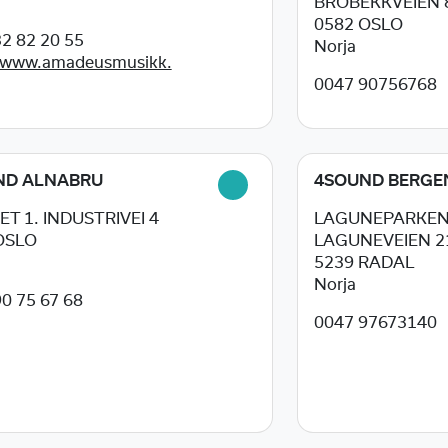
BROBEKKVEIEN 
0582
OSLO
2 82 20 55
Norja
//www.amadeusmusikk.
0047 90756768
ND ALNABRU
4SOUND BERGE
ET 1. INDUSTRIVEI 4
LAGUNEPARKEN
OSLO
LAGUNEVEIEN 2
5239
RADAL
Norja
0 75 67 68
0047 97673140