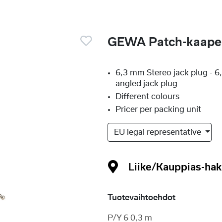
GEWA Patch-kaapeli
6,3 mm Stereo jack plug - 
angled jack plug
Different colours
Pricer per packing unit
EU legal representative
Liike/Kauppias-ha
Tuotevaihtoehdot
P/Y 6 0,3 m