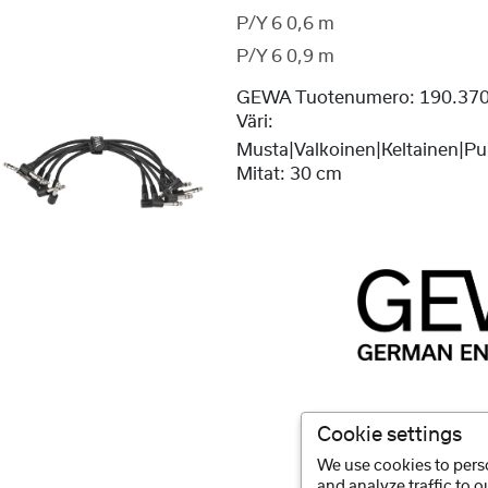
P/Y 6 0,6 m
P/Y 6 0,9 m
GEWA Tuotenumero:
190.37
Väri:
Musta|Valkoinen|Keltainen|Pu
Mitat:
30 cm
Cookie settings
We use cookies to perso
and analyze traffic to 