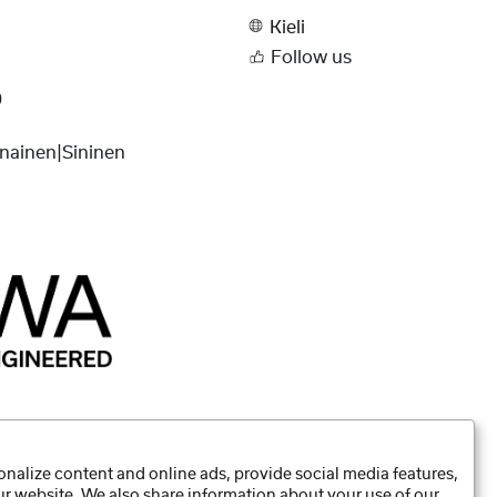
Kieli
Follow us
0
nainen|Sininen
nalize content and online ads, provide social media features,
our website. We also share information about your use of our