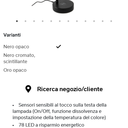
1
2
3
4
5
6
7
8
9
10
11
12
Varianti
Nero opaco
Nero cromato,
scintillante
Oro opaco
Ricerca negozio/cliente
Sensori sensibili al tocco sulla testa della
lampada (On/Off, funzione dissolvenza e
impostazione della temperatura del colore)
78 LED a risparmio energetico