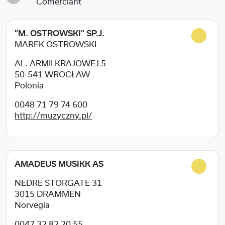
Comerciant
"M. OSTROWSKI" SP.J.
MAREK OSTROWSKI
AL. ARMII KRAJOWEJ 5
50-541
WROCŁAW
Polonia
0048 71 79 74 600
http://muzyczny.pl/
AMADEUS MUSIKK AS
NEDRE STORGATE 31
3015
DRAMMEN
Norvegia
0047 32 82 20 55