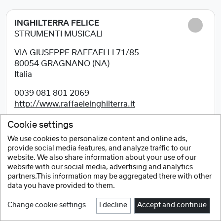
INGHILTERRA FELICE
STRUMENTI MUSICALI
VIA GIUSEPPE RAFFAELLI 71/85
80054
GRAGNANO (NA)
Italia
0039 081 801 2069
http://www.raffaeleinghilterra.it
Cookie settings
We use cookies to personalize content and online ads,
provide social media features, and analyze traffic to our
IPPO S.A.S.
website. We also share information about your use of our
DI ANDREA IPPOLITO & CO.
website with our social media, advertising and analytics
partners.This information may be aggregated there with other
VIA LIBERTA, 291
data you have provided to them.
80055
PORTICI (NA)
Italia
Change cookie settings
I decline
Accept and continue