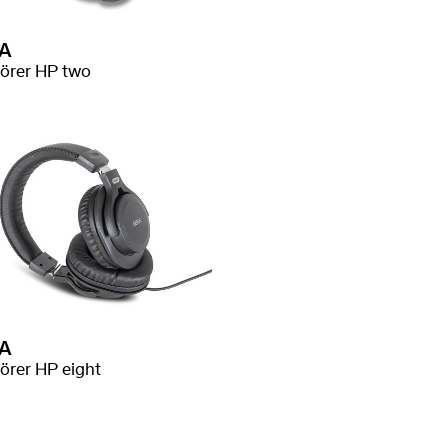
A
örer HP two
A
örer HP eight