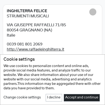
INGHILTERRA FELICE
STRUMENTI MUSICALI
VIA GIUSEPPE RAFFAELLI 71/85
80054
GRAGNANO (NA)
Italie
0039 081 801 2069
http://www.raffaeleinghilterra.it
Cookie settings
We use cookies to personalize content and online ads,
provide social media features, and analyze traffic to our
IPPO S.A.S.
website. We also share information about your use of our
DI ANDREA IPPOLITO & CO.
website with our social media, advertising and analytics
partners.This information may be aggregated there with other
VIA LIBERTA, 291
data you have provided to them.
80055
PORTICI (NA)
Italie
Change cookie settings
I decline
Accept and continue