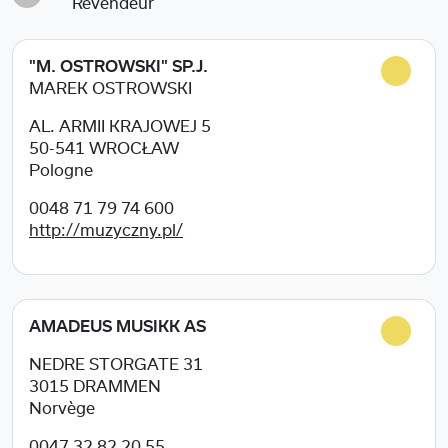
Revendeur
"M. OSTROWSKI" SP.J.
MAREK OSTROWSKI
AL. ARMII KRAJOWEJ 5
50-541
WROCŁAW
Pologne
0048 71 79 74 600
http://muzyczny.pl/
AMADEUS MUSIKK AS
NEDRE STORGATE 31
3015
DRAMMEN
Norvège
0047 32 82 20 55