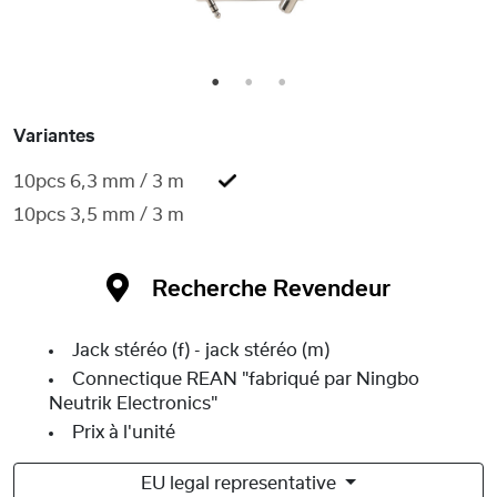
1
2
3
Variantes
10pcs 6,3 mm / 3 m
10pcs 3,5 mm / 3 m
Recherche Revendeur
Jack stéréo (f) - jack stéréo (m)
Connectique REAN "fabriqué par Ningbo
Neutrik Electronics"
Prix à l'unité
EU legal representative