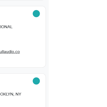
IONAL
ullaudio.co
OKLYN, NY