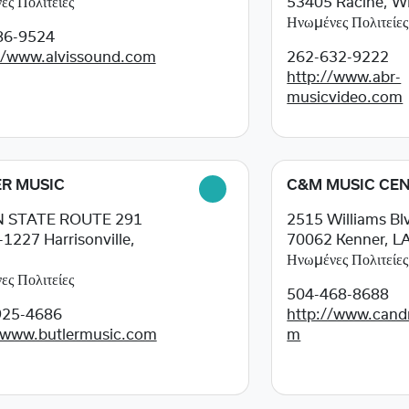
ς Πολιτείες
53405
Racine, W
Ηνωμένες Πολιτείες
86-9524
//www.alvissound.com
262-632-9222
http://www.abr-
musicvideo.com
R MUSIC
C&M MUSIC CE
N STATE ROUTE 291
2515 Williams Bl
-1227
Harrisonville,
70062
Kenner, L
Ηνωμένες Πολιτείες
ς Πολιτείες
504-468-8688
925-4686
http://www.can
/www.butlermusic.com
m