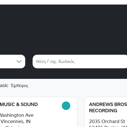
asic
Έμπορος
 MUSIC & SOUND
ANDREWS BRO
RECORDING
Washington Ave
1
Vincennes, IN
2035 Orchard St