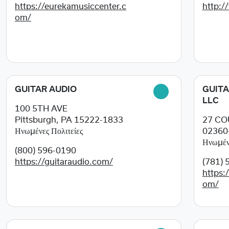
https://eurekamusiccenter.c
http:/
om/
GUITAR AUDIO
GUITA
LLC
100 5TH AVE
Pittsburgh, PA
15222-1833
27 CO
Ηνωμένες Πολιτείες
02360
Ηνωμένε
(800) 596-0190
https://guitaraudio.com/
(781) 
https:
om/