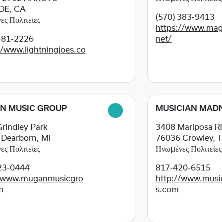
E, CA
(570) 383-9413
ς Πολιτείες
https://www.ma
481-2226
net/
//www.lightningjoes.co
N MUSIC GROUP
MUSICIAN MAD
rindley Park
3408 Mariposa R
4
Dearborn, MI
76036
Crowley, 
ς Πολιτείες
Ηνωμένες Πολιτείες
23-0444
817-420-6515
//www.muganmusicgro
http://www.mus
m
s.com