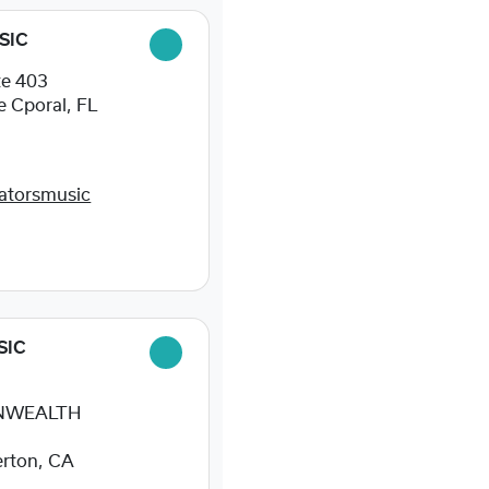
SIC
te 403
 Cporal, FL
atorsmusic
SIC
NWEALTH
erton, CA