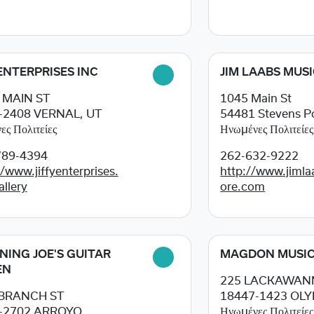
 ENTERPRISES INC
JIM LAABS MUS
 MAIN ST
1045 Main St
-2408
VERNAL, UT
54481
Stevens P
ς Πολιτείες
Ηνωμένες Πολιτείες
789-4394
262-632-9222
//www.jiffyenterprises.
http://www.jimla
llery
ore.com
NING JOE'S GUITAR
MAGDON MUSI
EN
225 LACKAWAN
 BRANCH ST
18447-1423
OLY
-2702
ARROYO
Ηνωμένες Πολιτείες