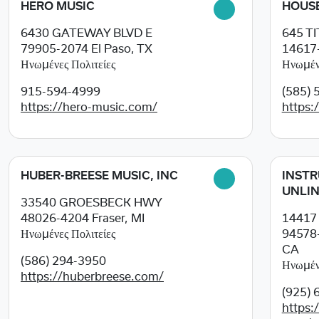
HERO MUSIC
HOUSE
6430 GATEWAY BLVD E
645 T
79905-2074
El Paso, TX
14617
Ηνωμένες Πολιτείες
Ηνωμένε
915-594-4999
(585) 
https://hero-music.com/
https:
HUBER-BREESE MUSIC, INC
INSTR
UNLIN
33540 GROESBECK HWY
48026-4204
Fraser, MI
14417
Ηνωμένες Πολιτείες
94578
CA
(586) 294-3950
Ηνωμένε
https://huberbreese.com/
(925) 
https: