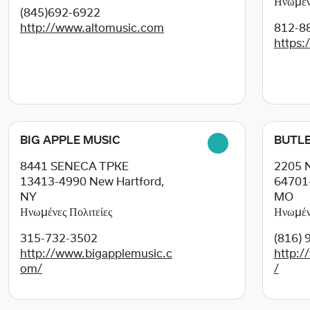
Ηνωμένε
(845)692-6922
http://www.altomusic.com
812-8
https:
BIG APPLE MUSIC
BUTLE
8441 SENECA TPKE
2205 
13413-4990
New Hartford,
64701
NY
MO
Ηνωμένες Πολιτείες
Ηνωμένε
315-732-3502
(816) 
http://www.bigapplemusic.c
http:/
om/
/