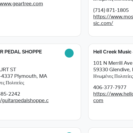
/www.geartree.com
(714) 871-1805
https://www.mos
sic.com/
R PEDAL SHOPPE
Hell Creek Music
101 N Merrill Ave
URT ST
59330
Glendive,
-4337
Plymouth, MA
Ηνωμένες Πολιτείες
ς Πολιτείες
406-377-7977
585-2242
https://www.hell
//guitarpedalshoppe.c
com