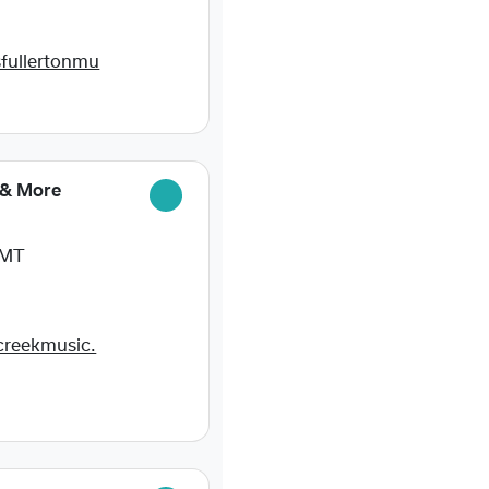
fullertonmu
 & More
 MT
creekmusic.