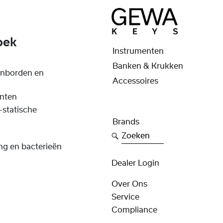
oek
Instrumenten
Banken & Krukken
senborden en
Accessoires
enten
-statische
Brands
Zoeken
g en bacterieën
Dealer Login
Over Ons
Service
Compliance