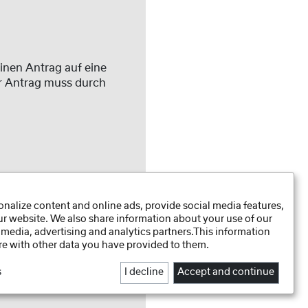
einen Antrag auf eine
er Antrag muss durch
Daten-Präferenzen
nalize content and online ads, provide social media features,
Datenschutzhinweise
our website. We also share information about your use of our
Impressum
 media, advertising and analytics partners.This information
e with other data you have provided to them.
s
I decline
Accept and continue