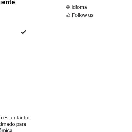
iente
Idioma
Follow us
 es un factor
timado para
nómica
.