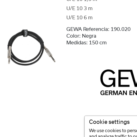
U/E 10 3 m
U/E 10 6 m
GEWA Referencia:
190.020
Color:
Negra
Medidas:
150 cm
Cookie settings
We use cookies to perso
and analyze traffic to 